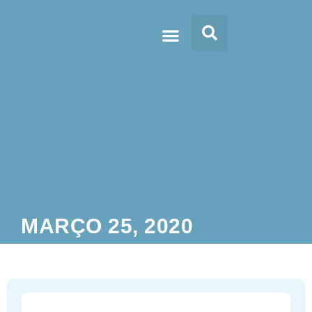
Doc’s & Media
MARÇO 25, 2020