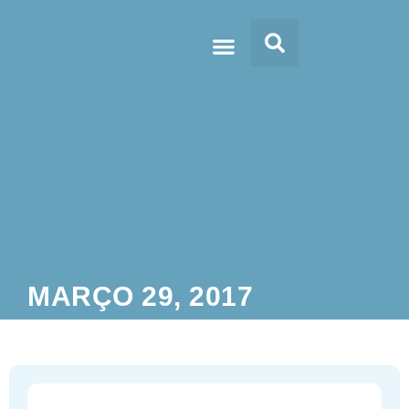
Doc’s & Media
MARÇO 29, 2017