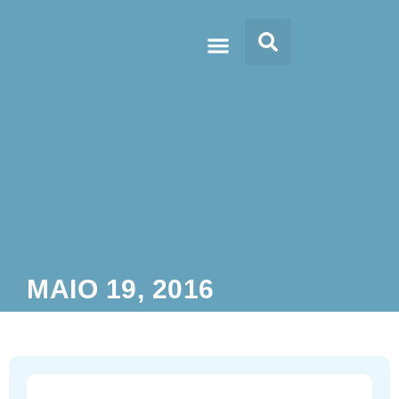
Doc’s & Media
MAIO 19, 2016