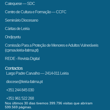
Catequese — SDC
Centro de Cultura e Formação — CCFC
Seminário Diocesano
Cáritas de Leiria
Ondjoyetu
Comissão Para a Proteção de Menores e Adultos Vulneráveis
(cpmav.leiria-fatima.pt)
REDE - Revista Digital
Contactos
Largo Padre Carvalho — 2414-011 Leiria
diocese@leiria-fatima.pt
+351 244 845 030
+351 961 522 268
Nos últimos 30 dias tivemos 399.796 visitas que abriram
599.569 páginas.