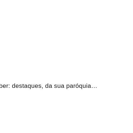
eber:
destaques, da sua paróquia
…