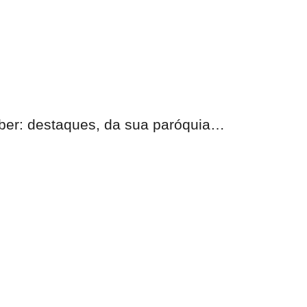
eber:
destaques, da sua paróquia
…