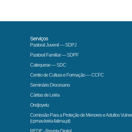
Serviços
Pastoral Juvenil — SDPJ
Pastoral Familiar — SDPF
Catequese — SDC
Centro de Cultura e Formação — CCFC
Seminário Diocesano
Cáritas de Leiria
Ondjoyetu
Comissão Para a Proteção de Menores e Adultos Vulne
(cpmav.leiria-fatima.pt)
REDE - Revista Digital