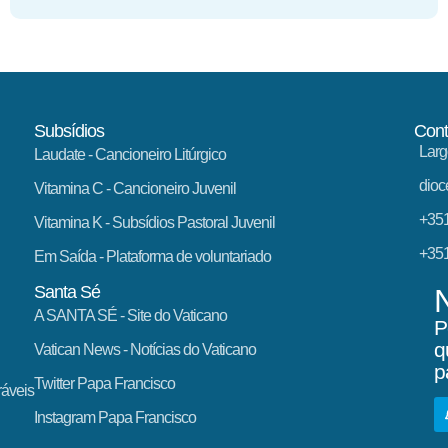
Subsídios
Cont
Larg
Laudate
- Cancioneiro Litúrgico
dioc
Vitamina C
- Cancioneiro Juvenil
+351
Vitamina K
- Subsídios Pastoral Juvenil
+351
Em Saída
- Plataforma de voluntariado
Santa Sé
A SANTA SÉ - Site do Vaticano
P
q
Vatican News
- Notícias do Vaticano
p
Twitter Papa Francisco
ráveis
Instagram Papa Francisco