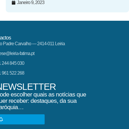
Janeiro 9, 2023
actos
o Padre Carvalho — 2414-011 Leiria
ese@leiria-fatima.pt
 244 845 030
 961 522 268
NEWSLETTER
ode escolher quais as notícias que
uer receber: destaques, da sua
aróquia…
SUBSCREVA AQUI