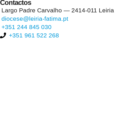
Contactos
Largo Padre Carvalho — 2414-011 Leiria
diocese@leiria-fatima.pt
+351 244 845 030
+351 961 522 268
Nos últimos 30 dias tivemos 397.594 visitas que abriram 586.161
páginas.