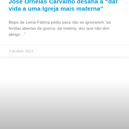
José Ornelas Carvalho desafia a “dar
vida a uma Igreja mais materna”
Bispo de Leiria-Fátima pediu para não se ignorarem “as
feridas abertas da guerra, da miséria, dos que não têm
abrigo…”
3 de Abril, 2023