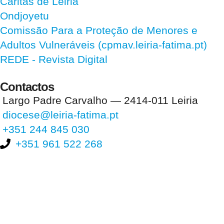
Cáritas de Leiria
Ondjoyetu
Comissão Para a Proteção de Menores e
Adultos Vulneráveis (cpmav.leiria-fatima.pt)
REDE - Revista Digital
Contactos
Largo Padre Carvalho — 2414-011 Leiria
diocese@leiria-fatima.pt
+351 244 845 030
+351 961 522 268
Nos últimos 30 dias tivemos 397.653 visitas que abriram 591.584
páginas.