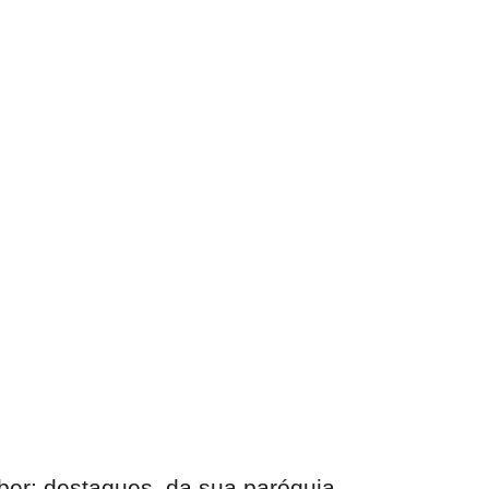
eber:
destaques, da sua paróquia
…