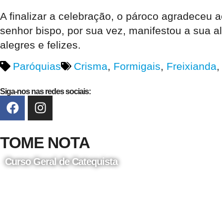
A finalizar a celebração, o pároco agradeceu a
senhor bispo, por sua vez, manifestou a sua a
alegres e felizes.
Paróquias
Crisma
,
Formigais
,
Freixianda
Siga-nos nas redes sociais:
TOME NOTA
Curso Geral de Catequista
24 de Agosto