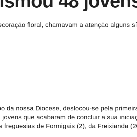
rismou 48 joven
ecoração floral, chamavam a atenção alguns sí
po da nossa Diocese, deslocou-se pela primeir
 jovens que acabaram de concluir a sua inicia
freguesias de Formigais (2), da Freixianda (20