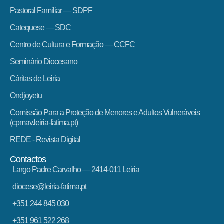
Pastoral Familiar — SDPF
Catequese — SDC
Centro de Cultura e Formação — CCFC
Seminário Diocesano
Cáritas de Leiria
Ondjoyetu
Comissão Para a Proteção de Menores e Adultos Vulneráveis
(cpmav.leiria-fatima.pt)
REDE - Revista Digital
Contactos
Largo Padre Carvalho — 2414-011 Leiria
diocese@leiria-fatima.pt
+351 244 845 030
+351 961 522 268