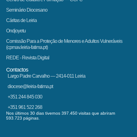
Seminário Diocesano
Cáritas de Leiria
Ondjoyetu
Comissão Para a Proteção de Menores e Adultos Vulneráveis
(cpmav.leiria-fatima.pt)
REDE - Revista Digital
Contactos
Largo Padre Carvalho — 2414-011 Leiria
diocese@leiria-fatima.pt
+351 244 845 030
+351 961 522 268
Nos últimos 30 dias tivemos 397.450 visitas que abriram
593.723 páginas.