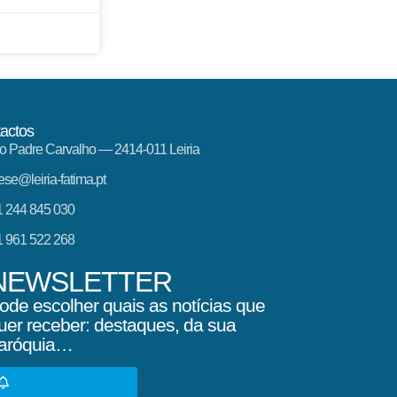
actos
o Padre Carvalho — 2414-011 Leiria
ese@leiria-fatima.pt
 244 845 030
 961 522 268
NEWSLETTER
ode escolher quais as notícias que
uer receber: destaques, da sua
aróquia…
SUBSCREVA AQUI