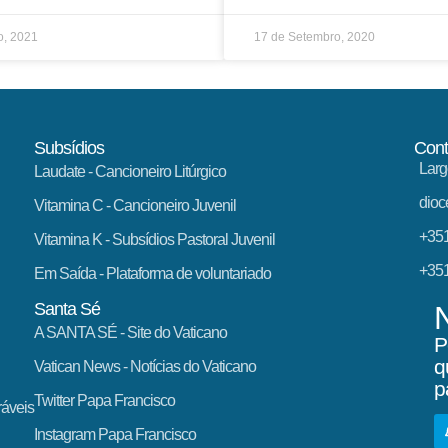
o, 2021
17 de Setembro, 2020
Subsídios
Cont
Larg
Laudate
- Cancioneiro Litúrgico
dioc
Vitamina C
- Cancioneiro Juvenil
+351
Vitamina K
- Subsídios Pastoral Juvenil
+351
Em Saída
- Plataforma de voluntariado
Santa Sé
A SANTA SÉ - Site do Vaticano
P
q
Vatican News
- Notícias do Vaticano
p
Twitter Papa Francisco
ráveis
Instagram Papa Francisco