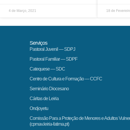
4 de Março, 2021
18 de Fevereir
Serviços
Pastoral Juvenil — SDPJ
Pastoral Familiar — SDPF
Catequese — SDC
Centro de Cultura e Formação — CCFC
Seminário Diocesano
Cáritas de Leiria
Ondjoyetu
Comissão Para a Proteção de Menores e Adultos Vulne
(cpmav.leiria-fatima.pt)