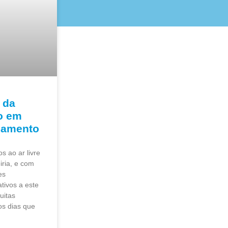
 da
o em
pamento
s ao ar livre
iria, e com
es
ativos a este
uitas
s dias que