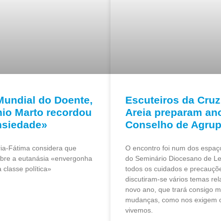
Mundial do Doente,
Escuteiros da Cruz
nio Marto recordou
Areia preparam an
nsiedade»
Conselho de Agru
ria-Fátima considera que
O encontro foi num dos espaço
obre a eutanásia «envergonha
do Seminário Diocesano de Le
 classe política»
todos os cuidados e precauçõ
discutiram-se vários temas rel
novo ano, que trará consigo m
mudanças, como nos exigem o
vivemos.