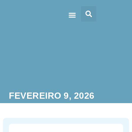
Doc’s & Media
FEVEREIRO 9, 2026