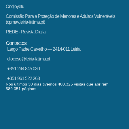
Ondjoyetu
Comissão Para a Proteção de Menores e Adultos Vulneráveis
(cpmav.leiria-fatima.pt)
REDE - Revista Digital
Contactos
Largo Padre Carvalho — 2414-011 Leiria
diocese@leiria-fatima.pt
+351 244 845 030
+351 961 522 268
Nos últimos 30 dias tivemos 400.325 visitas que abriram
589.051 páginas.