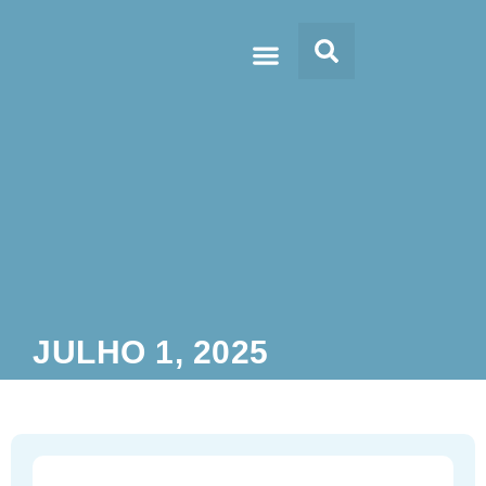
Doc’s & Media
JULHO 1, 2025