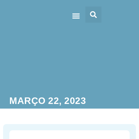
Doc’s & Media
MARÇO 22, 2023