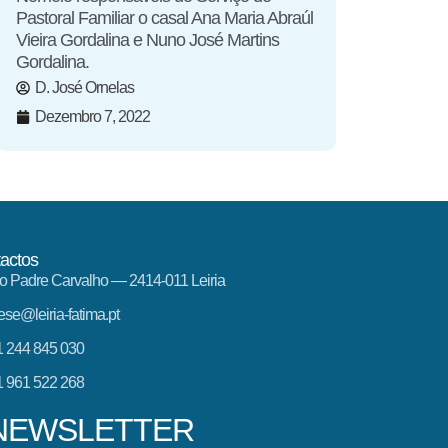
Pastoral Familiar o casal Ana Maria Abraúl
Vieira Gordalina e Nuno José Martins
Gordalina.
D. José Ornelas
Dezembro 7, 2022
actos
o Padre Carvalho — 2414-011 Leiria
ese@leiria-fatima.pt
 244 845 030
 961 522 268
NEWSLETTER