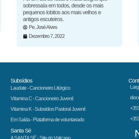
sobressaía em todos, desde os mais
pequenos lobitos aos mais velhos e
antigos escuteiros.
Pe. José Alves
Dezembro 7, 2022
Subsídios
Cont
Larg
Laudate
- Cancioneiro Litúrgico
dioc
Vitamina C
- Cancioneiro Juvenil
+351
Vitamina K
- Subsídios Pastoral Juvenil
+351
Em Saída
- Plataforma de voluntariado
Santa Sé
A SANTA SÉ - Site do Vaticano