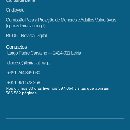
Cáritas de Leiria
Ondjoyetu
Comissão Para a Proteção de Menores e Adultos Vulneráveis
(cpmav.leiria-fatima.pt)
REDE - Revista Digital
Contactos
Largo Padre Carvalho — 2414-011 Leiria
diocese@leiria-fatima.pt
+351 244 845 030
+351 961 522 268
Nos últimos 30 dias tivemos 397.064 visitas que abriram
585.582 páginas.