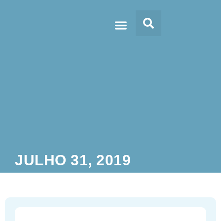
Doc’s & Media
JULHO 31, 2019