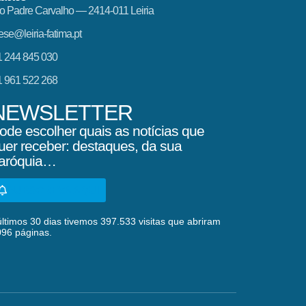
o Padre Carvalho — 2414-011 Leiria
ese@leiria-fatima.pt
 244 845 030
 961 522 268
NEWSLETTER
ode escolher quais as notícias que
uer receber: destaques, da sua
aróquia…
SUBSCREVA AQUI
ltimos 30 dias tivemos 397.533 visitas que abriram
096 páginas.