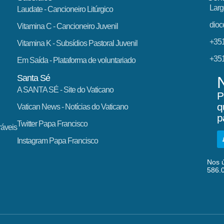
Larg
Laudate
- Cancioneiro Litúrgico
dioc
Vitamina C
- Cancioneiro Juvenil
+351
Vitamina K
- Subsídios Pastoral Juvenil
+351
Em Saída
- Plataforma de voluntariado
Santa Sé
A SANTA SÉ - Site do Vaticano
P
q
Vatican News
- Notícias do Vaticano
p
Twitter Papa Francisco
ráveis
Instagram Papa Francisco
Nos ú
586.