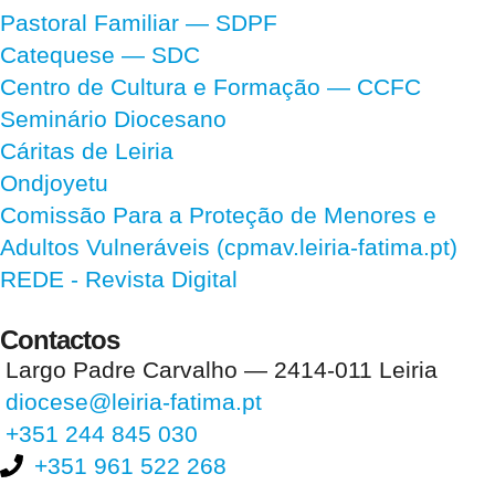
Pastoral Familiar — SDPF
Catequese — SDC
Centro de Cultura e Formação — CCFC
Seminário Diocesano
Cáritas de Leiria
Ondjoyetu
Comissão Para a Proteção de Menores e
Adultos Vulneráveis (cpmav.leiria-fatima.pt)
REDE - Revista Digital
Contactos
Largo Padre Carvalho — 2414-011 Leiria
diocese@leiria-fatima.pt
+351 244 845 030
+351 961 522 268
Nos últimos 30 dias tivemos 395.158 visitas que abriram 593.109