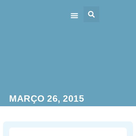
Doc’s & Media
MARÇO 26, 2015