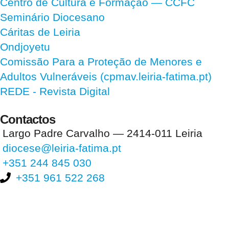
Centro de Cultura e Formação — CCFC
Seminário Diocesano
Cáritas de Leiria
Ondjoyetu
Comissão Para a Proteção de Menores e
Adultos Vulneráveis (cpmav.leiria-fatima.pt)
REDE - Revista Digital
Contactos
Largo Padre Carvalho — 2414-011 Leiria
diocese@leiria-fatima.pt
+351 244 845 030
+351 961 522 268
Nos últimos 30 dias tivemos 400.673 visitas que abriram 594.775
páginas.