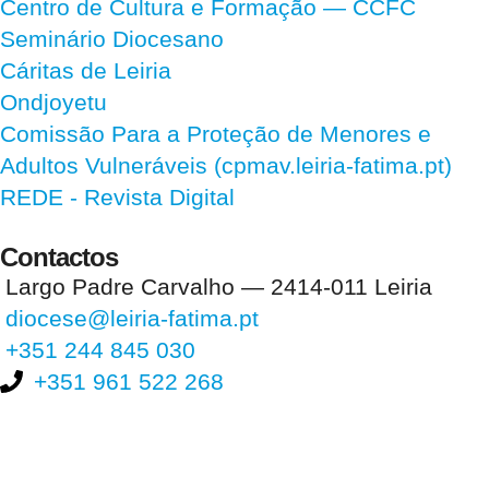
Centro de Cultura e Formação — CCFC
Seminário Diocesano
Cáritas de Leiria
Ondjoyetu
Comissão Para a Proteção de Menores e
Adultos Vulneráveis (cpmav.leiria-fatima.pt)
REDE - Revista Digital
Contactos
Largo Padre Carvalho — 2414-011 Leiria
diocese@leiria-fatima.pt
+351 244 845 030
+351 961 522 268
Nos últimos 30 dias tivemos 400.703 visitas que abriram 594.805
páginas.