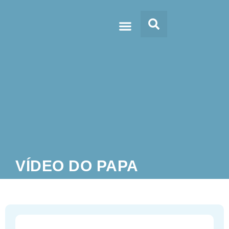
Doc’s & Media
VÍDEO DO PAPA