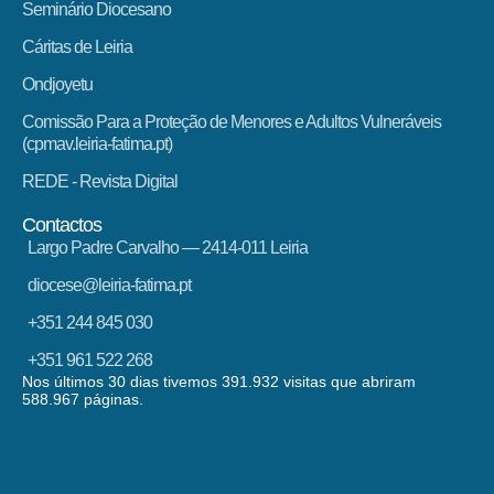
Seminário Diocesano
Cáritas de Leiria
Ondjoyetu
Comissão Para a Proteção de Menores e Adultos Vulneráveis
(cpmav.leiria-fatima.pt)
REDE - Revista Digital
Contactos
Largo Padre Carvalho — 2414-011 Leiria
diocese@leiria-fatima.pt
+351 244 845 030
+351 961 522 268
Nos últimos 30 dias tivemos 391.932 visitas que abriram
588.967 páginas.