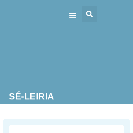
Doc’s & Media
SÉ-LEIRIA