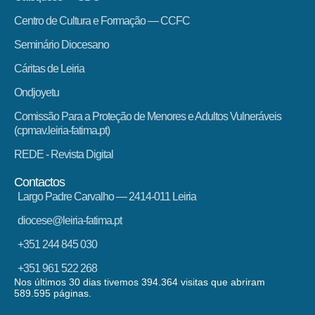
Centro de Cultura e Formação — CCFC
Seminário Diocesano
Cáritas de Leiria
Ondjoyetu
Comissão Para a Proteção de Menores e Adultos Vulneráveis
(cpmav.leiria-fatima.pt)
REDE - Revista Digital
Contactos
Largo Padre Carvalho — 2414-011 Leiria
diocese@leiria-fatima.pt
+351 244 845 030
+351 961 522 268
Nos últimos 30 dias tivemos 394.364 visitas que abriram
589.595 páginas.