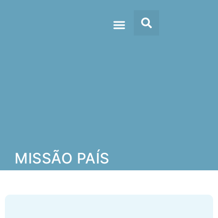
Doc’s & Media
MISSÃO PAÍS