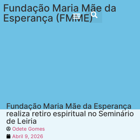
Fundação Maria Mãe da
Esperança (FMME)
Doc’s & Media
Fundação Maria Mãe da Esperança
realiza retiro espiritual no Seminário
de Leiria
Odete Gomes
Abril 9, 2026