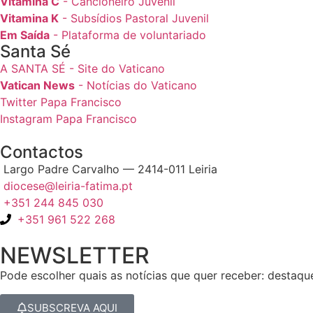
Vitamina C
- Cancioneiro Juvenil
Vitamina K
- Subsídios Pastoral Juvenil
Em Saída
- Plataforma de voluntariado
Santa Sé
A SANTA SÉ - Site do Vaticano
Vatican News
- Notícias do Vaticano
Twitter Papa Francisco
Instagram Papa Francisco
Contactos
Largo Padre Carvalho — 2414-011 Leiria
diocese@leiria-fatima.pt
+351 244 845 030
+351 961 522 268
NEWSLETTER
Pode escolher quais as notícias que quer receber: destaqu
SUBSCREVA AQUI