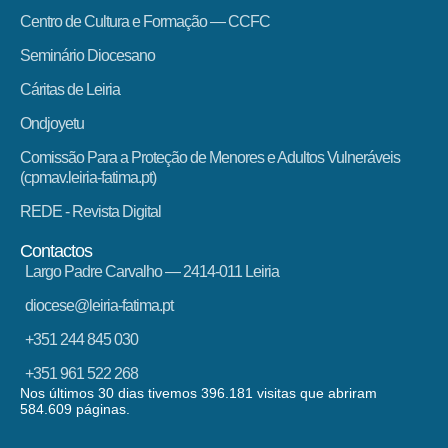
Centro de Cultura e Formação — CCFC
Seminário Diocesano
Cáritas de Leiria
Ondjoyetu
Comissão Para a Proteção de Menores e Adultos Vulneráveis
(cpmav.leiria-fatima.pt)
REDE - Revista Digital
Contactos
Largo Padre Carvalho — 2414-011 Leiria
diocese@leiria-fatima.pt
+351 244 845 030
+351 961 522 268
Nos últimos 30 dias tivemos 396.181 visitas que abriram
584.609 páginas.