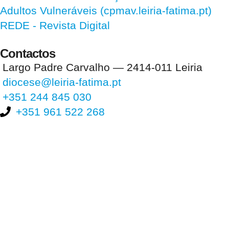
Adultos Vulneráveis (cpmav.leiria-fatima.pt)
REDE - Revista Digital
Contactos
Largo Padre Carvalho — 2414-011 Leiria
diocese@leiria-fatima.pt
+351 244 845 030
+351 961 522 268
Nos últimos 30 dias tivemos 398.404 visitas que abriram 592.377
páginas.