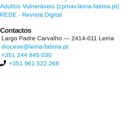
Adultos Vulneráveis (cpmav.leiria-fatima.pt)
REDE - Revista Digital
Contactos
Largo Padre Carvalho — 2414-011 Leiria
diocese@leiria-fatima.pt
+351 244 845 030
+351 961 522 268
Nos últimos 30 dias tivemos 393.631 visitas que abriram 586.727
páginas.