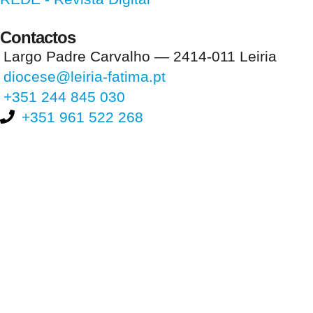
Contactos
Largo Padre Carvalho — 2414-011 Leiria
diocese@leiria-fatima.pt
+351 244 845 030
+351 961 522 268
Nos últimos 30 dias tivemos 394.088 visitas que abriram 587.292
páginas.