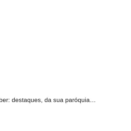
eber:
destaques, da sua paróquia
…