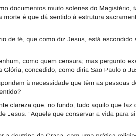
o documentos muito solenes do Magistério, tan
 morte é que dá sentido à estrutura sacramenta
o de fé, que como diz Jesus, está escondido ao
enhum, como quem censura; mas pergunto exa
a Glória, concedido, como diria São Paulo o Jus
respondem à necessidade que têm as pessoas d
entido?
te clareza que, no fundo, tudo aquilo que faz 
de Jesus. “Aquele que conservar a vida para si
 a doutrina da Graça, sem uma prática religio