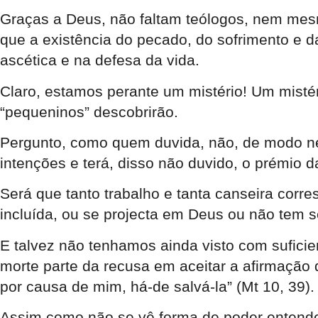
Graças a Deus, não faltam teólogos, nem mesm
que a existência do pecado, do sofrimento e da
ascética e na defesa da vida.
Claro, estamos perante um mistério! Um mistéri
“pequeninos” descobrirão.
Pergunto, como quem duvida, não, de modo n
intenções e terá, disso não duvido, o prémio d
Será que tanto trabalho e tanta canseira cor
incluída, ou se projecta em Deus ou não tem s
E talvez não tenhamos ainda visto com suficien
morte parte da recusa em aceitar a afirmação 
por causa de mim, há-de salvá-la” (Mt 10, 39).
Assim como não se vê forma de poder entender