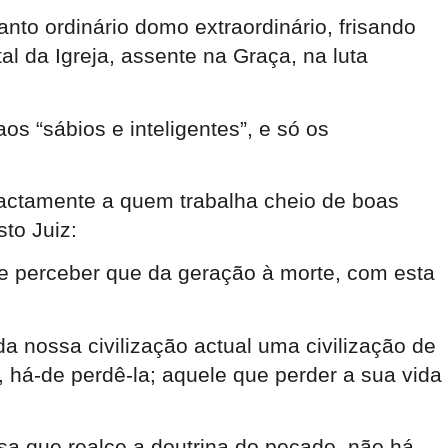
to ordinário domo extraordinário, frisando
l da Igreja, assente na Graça, na luta
s “sábios e inteligentes”, e só os
ctamente a quem trabalha cheio de boas
to Juiz:
e perceber que da geração à morte, com esta
da nossa civilização actual uma civilização de
, há-de perdê-la; aquele que perder a sua vida
sa que realce a doutrina do pecado, não há