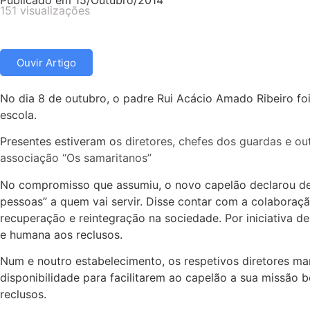
Publicado em
15/Outubro/2014
151 visualizações
Ouvir Artigo
No dia 8 de outubro, o padre Rui Acácio Amado Ribeiro foi
escola.
Presentes estiveram o
s diretores, chefes dos guardas e ou
associação “Os samaritanos”
No compromisso que assumiu, o novo capelão declarou des
pessoas” a quem vai servir. Disse contar com a colaboraçã
recuperação e reintegração na sociedade. Por iniciativa d
e humana aos reclusos.
Num e noutro estabelecimento, os respetivos diretores man
disponibilidade para facilitarem ao capelão a sua missão
reclusos.