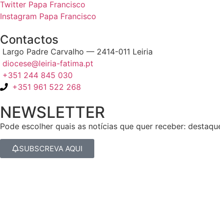
Twitter Papa Francisco
Instagram Papa Francisco
Contactos
Largo Padre Carvalho — 2414-011 Leiria
diocese@leiria-fatima.pt
+351 244 845 030
+351 961 522 268
NEWSLETTER
Pode escolher quais as notícias que quer receber: destaqu
SUBSCREVA AQUI
Nos últimos 30 dias tivemos 403.094 visitas que abriram 601.604 p