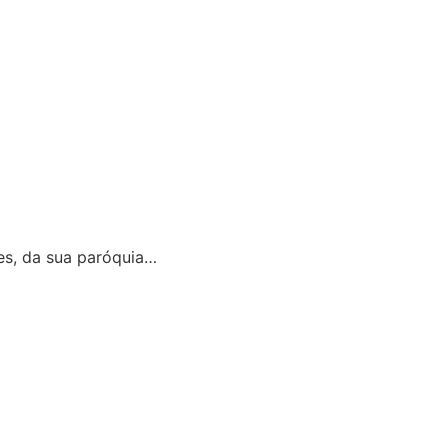
es, da sua paróquia…
áginas.