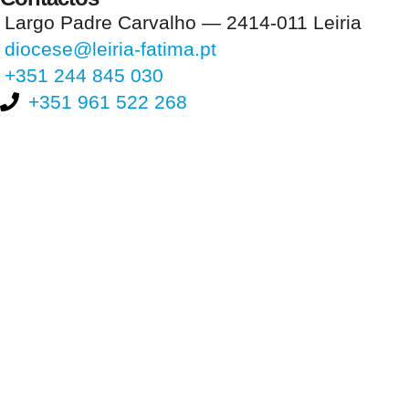
Largo Padre Carvalho — 2414-011 Leiria
diocese@leiria-fatima.pt
+351 244 845 030
+351 961 522 268
Nos últimos 30 dias tivemos 397.266 visitas que abriram 585.808
páginas.