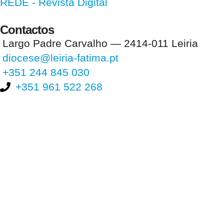
REDE - Revista Digital
Contactos
Largo Padre Carvalho — 2414-011 Leiria
diocese@leiria-fatima.pt
+351 244 845 030
+351 961 522 268
Nos últimos 30 dias tivemos 397.339 visitas que abriram 585.886
páginas.