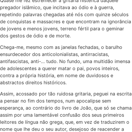
Quase me fez estremecer a gritaria histérica daquele
pregador islâmico, que incitava ao ódio e à guerra,
repetindo palavras chegadas até nós com quinze séculos
de conquistas e massacres e que encontram na ignorância
de jovens e menos jovens, terreno fértil para o geminar
dos gestos de ódio e de morte.
Chega-me, mesmo com as janelas fechadas, o barulho
ensurdecedor dos anticolonialistas, antirracistas,
antifascistas, anti-… tudo. No fundo, uma multidão imensa
de adolescentes a querer matar o pai, povos inteiros,
contra a própria história, em nome de duvidosos e
abstractos direitos históricos.
Assim, acossado por tão ruidosa gritaria, peguei na escrita
a pensar no fim dos tempos, num apocalipse sem
esperança, ao contrário do livro de João, que só se chama
assim por uma lamentável confusão dos seus primeiros
leitores de língua não grega, que, em vez de traduzirem o
nome que lhe deu o seu autor, desejoso de reacender a