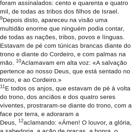
foram assinalados: cento e quarenta e quatro
mil, de todas as tribos dos filhos de Israel.
9
Depois disto, apareceu na visão uma
multidão enorme que ninguém podia contar,
de todas as nações, tribos, povos e línguas.
Estavam de pé com túnicas brancas diante do
trono e diante do Cordeiro, e com palmas na
10
mão.
Aclamavam em alta voz: «A salvação
pertence ao nosso Deus, que está sentado no
trono, e ao Cordeiro.»
11
E todos os anjos, que estavam de pé à volta
do trono, dos anciãos e dos quatro seres
viventes, prostraram-se diante do trono, com a
face por terra, e adoraram a
12
Deus,
aclamando: «Ámen! O louvor, a glória,
a sabedoria, a ação de graças, a honra, o