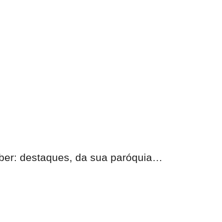
eber:
destaques, da sua paróquia
…