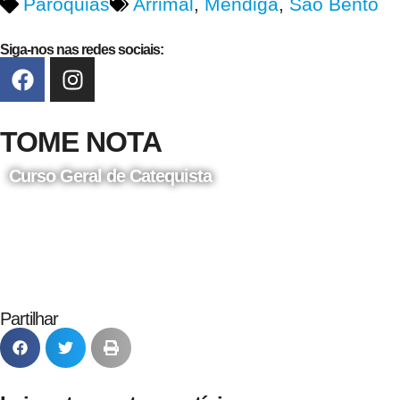
Paróquias
Arrimal
,
Mendiga
,
São Bento
Siga-nos nas redes sociais:
TOME NOTA
Curso Geral de Catequista
24 de Agosto
Partilhar