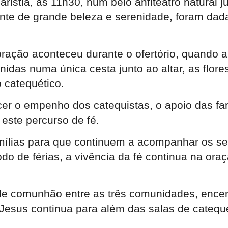
stia, às 11h30, num belo anfiteatro natural jun
nte de grande beleza e serenidade, foram dad
ração aconteceu durante o ofertório, quando 
idas numa única cesta junto ao altar, as flore
 catequético.
r o empenho dos catequistas, o apoio das famí
este percurso de fé.
amílias para que continuem a acompanhar os seu
 de férias, a vivência da fé continua na oraçã
de comunhão entre as três comunidades, encer
Jesus continua para além das salas de catequ