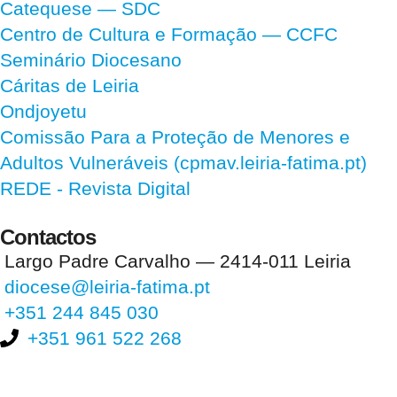
Catequese — SDC
Centro de Cultura e Formação — CCFC
Seminário Diocesano
Cáritas de Leiria
Ondjoyetu
Comissão Para a Proteção de Menores e
Adultos Vulneráveis (cpmav.leiria-fatima.pt)
REDE - Revista Digital
Contactos
Largo Padre Carvalho — 2414-011 Leiria
diocese@leiria-fatima.pt
+351 244 845 030
+351 961 522 268
Nos últimos 30 dias tivemos 395.650 visitas que abriram 593.853
páginas.