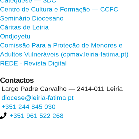
Catequese — SDC
Centro de Cultura e Formação — CCFC
Seminário Diocesano
Cáritas de Leiria
Ondjoyetu
Comissão Para a Proteção de Menores e
Adultos Vulneráveis (cpmav.leiria-fatima.pt)
REDE - Revista Digital
Contactos
Largo Padre Carvalho — 2414-011 Leiria
diocese@leiria-fatima.pt
+351 244 845 030
+351 961 522 268
Nos últimos 30 dias tivemos 393.963 visitas que abriram 591.363
páginas.