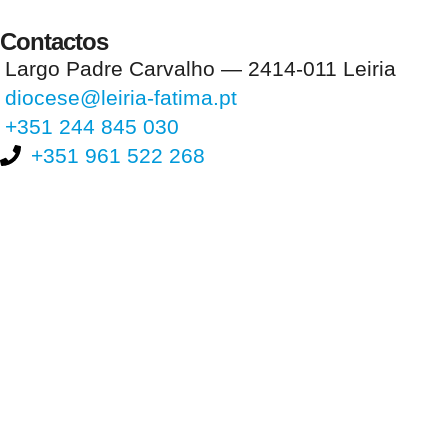
Contactos
Largo Padre Carvalho — 2414-011 Leiria
diocese@leiria-fatima.pt
+351 244 845 030
+351 961 522 268
Nos últimos 30 dias tivemos 403.394 visitas que abriram 588.628
páginas.