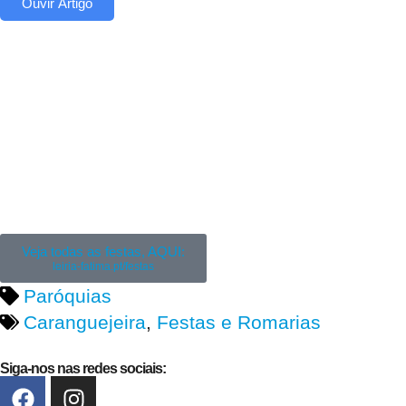
Ouvir Artigo
Veja todas as festas, AQUI:
leiria-fatima.pt/festas
Paróquias
Caranguejeira
,
Festas e Romarias
Siga-nos nas redes sociais: