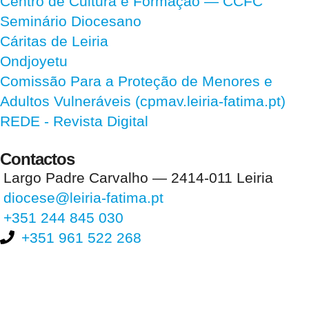
Centro de Cultura e Formação — CCFC
Seminário Diocesano
Cáritas de Leiria
Ondjoyetu
Comissão Para a Proteção de Menores e
Adultos Vulneráveis (cpmav.leiria-fatima.pt)
REDE - Revista Digital
Contactos
Largo Padre Carvalho — 2414-011 Leiria
diocese@leiria-fatima.pt
+351 244 845 030
+351 961 522 268
Nos últimos 30 dias tivemos 395.266 visitas que abriram 583.652
páginas.