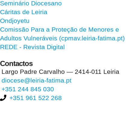
Seminário Diocesano
Cáritas de Leiria
Ondjoyetu
Comissão Para a Proteção de Menores e
Adultos Vulneráveis (cpmav.leiria-fatima.pt)
REDE - Revista Digital
Contactos
Largo Padre Carvalho — 2414-011 Leiria
diocese@leiria-fatima.pt
+351 244 845 030
+351 961 522 268
Nos últimos 30 dias tivemos 395.464 visitas que abriram 593.558
páginas.