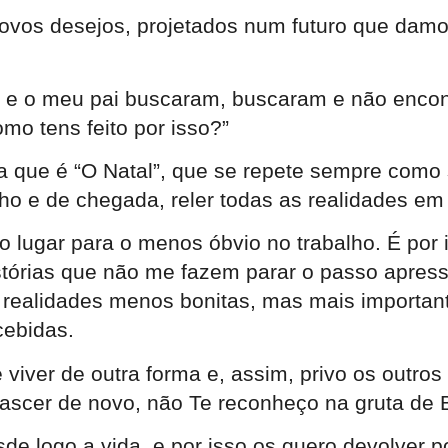
ovos desejos, projetados num futuro que damos 
 e o meu pai buscaram, buscaram e não encont
mo tens feito por isso?”
a que é “O Natal”, que se repete sempre como s
nho e de chegada, reler todas as realidades e
o lugar para o menos óbvio no trabalho. É por
stórias que não me fazem parar o passo apres
 realidades menos bonitas, mas mais important
ebidas.
iver de outra forma e, assim, privo os outro
scer de novo, não Te reconheço na gruta de B
e logo a vida, e por isso os quero devolver p