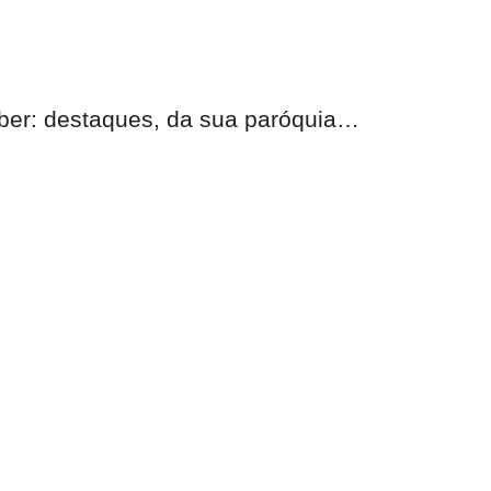
eber:
destaques, da sua paróquia
…