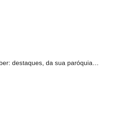
eber: destaques, da sua paróquia…
nas.