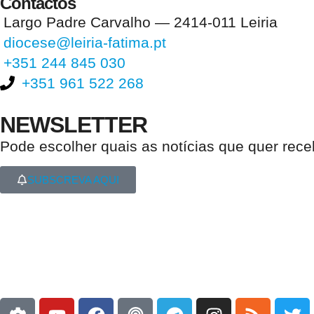
Contactos
Largo Padre Carvalho — 2414-011 Leiria
diocese@leiria-fatima.pt
+351 244 845 030
+351 961 522 268
NEWSLETTER
Pode escolher quais as notícias que quer rec
SUBSCREVA AQUI
Nos últimos 30 dias tivemos 395.647 visitas que abriram 589.386 pági