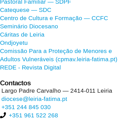
Pastoral Familiar — SDPF
Catequese — SDC
Centro de Cultura e Formação — CCFC
Seminário Diocesano
Cáritas de Leiria
Ondjoyetu
Comissão Para a Proteção de Menores e
Adultos Vulneráveis (cpmav.leiria-fatima.pt)
REDE - Revista Digital
Contactos
Largo Padre Carvalho — 2414-011 Leiria
diocese@leiria-fatima.pt
+351 244 845 030
+351 961 522 268
Nos últimos 30 dias tivemos 397.503 visitas que abriram 586.064
páginas.