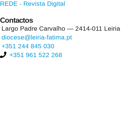
REDE - Revista Digital
Contactos
Largo Padre Carvalho — 2414-011 Leiria
diocese@leiria-fatima.pt
+351 244 845 030
+351 961 522 268
Nos últimos 30 dias tivemos 399.756 visitas que abriram 593.826
páginas.