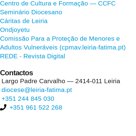
Centro de Cultura e Formação — CCFC
Seminário Diocesano
Cáritas de Leiria
Ondjoyetu
Comissão Para a Proteção de Menores e
Adultos Vulneráveis (cpmav.leiria-fatima.pt)
REDE - Revista Digital
Contactos
Largo Padre Carvalho — 2414-011 Leiria
diocese@leiria-fatima.pt
+351 244 845 030
+351 961 522 268
Nos últimos 30 dias tivemos 403.129 visitas que abriram 588.129
páginas.