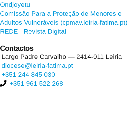
Ondjoyetu
Comissão Para a Proteção de Menores e
Adultos Vulneráveis (cpmav.leiria-fatima.pt)
REDE - Revista Digital
Contactos
Largo Padre Carvalho — 2414-011 Leiria
diocese@leiria-fatima.pt
+351 244 845 030
+351 961 522 268
Nos últimos 30 dias tivemos 396.801 visitas que abriram 592.913
páginas.